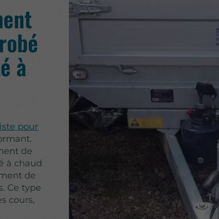
ment
nrobé
é à
iste pour
ormant.
ment de
bé à chaud
ement de
s. Ce type
es cours,