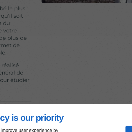
bé le plus
u'il soit
e du
e votre
de plus de
ermet de
le.
réalisé
général de
our étudier
.
cy is our priority
 improve user experience by