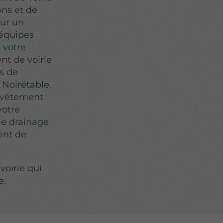
ons et de
our un
 équipes
 votre
t de voirie
es de
 Noirétable.
revêtement
votre
le drainage
ent de
oirie qui
e.