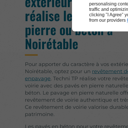
extérieurs : Techni 
personalising conte
réalise le pavage en
traffic and optimizi
clicking "I Agree" 
from our providers
pierre ou béton à
Noirétable
Pour apporter du caractère à vos extéri
Noirétable, optez pour un
revêtement de
enpavage
. Techni TP réalise votre revê
voirie avec des pavés en pierre naturell
béton. Le pavage en pierre naturelle off
revêtement de voirie authentique et très
Ce revêtement de voirie valorise durab
patrimoine.
Les pavés en béton pour votre revêteme