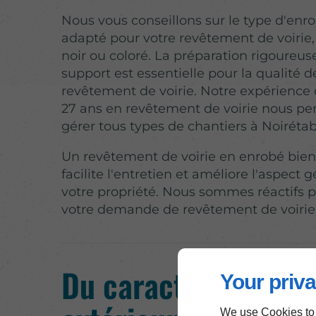
Nous vous conseillons sur le type d'enro
adapté pour votre revêtement de voirie, q
noir ou coloré. La préparation rigoureus
support est essentielle pour la qualité d
revêtement de voirie. Notre expérience 
27 ans en revêtement de voirie nous p
gérer tous types de chantiers à Noirétab
Un revêtement de voirie en enrobé bien 
facilite l'entretien et améliore l'aspect 
votre propriété. Nous sommes réactifs p
votre demande de revêtement de voirie
Du caractère à vos
Your priva
We use Cookies to