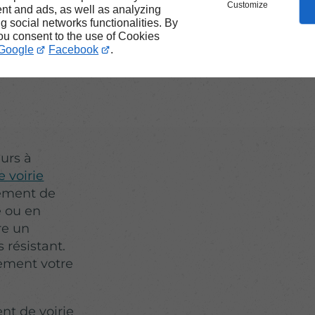
TP
Customize
nt and ads, as well as analyzing
ng social networks functionalities. By
you consent to the use of Cookies
Google
Facebook
.
eurs à
 voirie
tement de
e ou en
re un
 résistant.
lement votre
nt de voirie